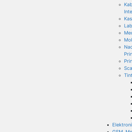
Kab
Int
Kas
Lab
Med
Mob
Nad
Pri
Pri
Sca
Tin
Elektron
GSM, Mod