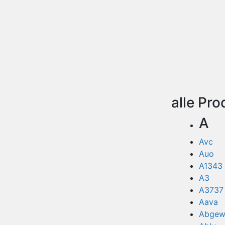
alle Pr
A
Avc
Auo
A1343
A3
A3737
Aava
Abgewi