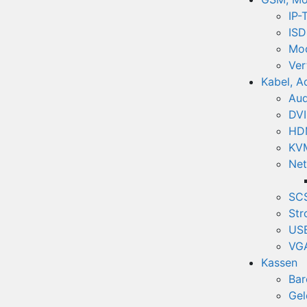
IP-
ISD
Mo
Ver
Kabel, A
Aud
DVI
HDM
KV
Net
SCS
Str
USB
VGA
Kassen
Bar
Gel