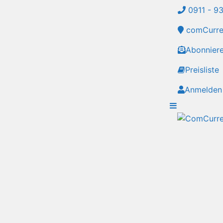
0911 - 9
comCurren
Abonnier
Preisliste
Anmelden 