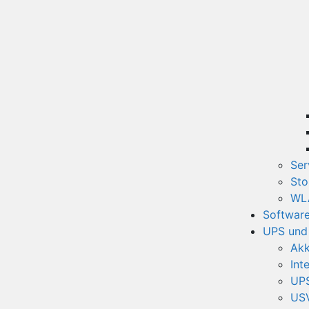
Ser
Sto
WLA
Softwar
UPS und
Akk
Int
UPS
USV