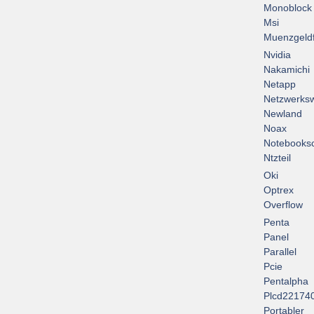
Monoblock
Msi
Muenzgeld
Nvidia
Nakamichi
Netapp
Netzwerksw
Newland
Noax
Notebooksc
Ntzteil
Oki
Optrex
Overflow
Penta
Panel
Parallel
Pcie
Pentalpha
Plcd22174
Portabler