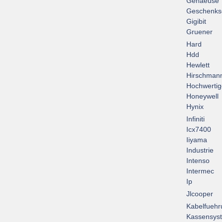
Gehaeuse
Geschenks
Gigibit
Gruener
Hard
Hdd
Hewlett
Hirschman
Hochwertig
Honeywell
Hynix
Infiniti
Icx7400
Iiyama
Industrie
Intenso
Intermec
Ip
Jlcooper
Kabelfuehr
Kassensys