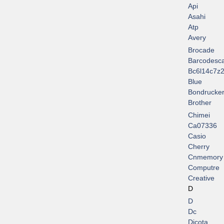
Api
Asahi
Atp
Avery
Brocade
Barcodesc
Bc6l14c7z2
Blue
Bondrucke
Brother
Chimei
Ca07336
Casio
Cherry
Cnmemory
Computre
Creative
D
D
Dc
Dicota