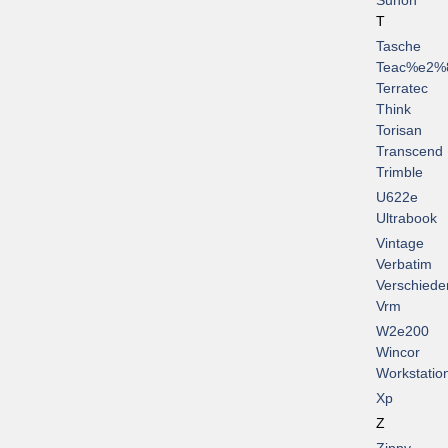
Sunon
T
Tasche
Teac%e2%
Terratec
Think
Torisan
Transcend
Trimble
U622e
Ultrabook
Vintage
Verbatim
Verschiede
Vrm
W2e200
Wincor
Workstatio
Xp
Z