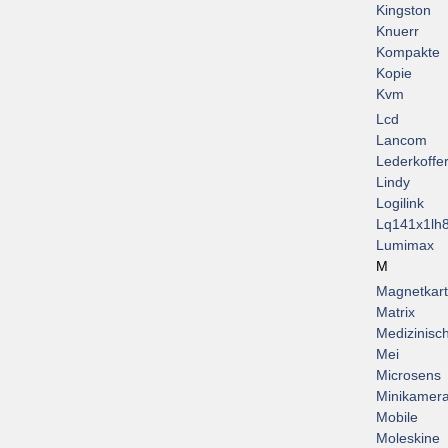
Kingston
Knuerr
Kompakte
Kopie
Kvm
Lcd
Lancom
Lederkoffe
Lindy
Logilink
Lq141x1lh
Lumimax
M
Magnetkar
Matrix
Medizinisc
Mei
Microsens
Minikamer
Mobile
Moleskine