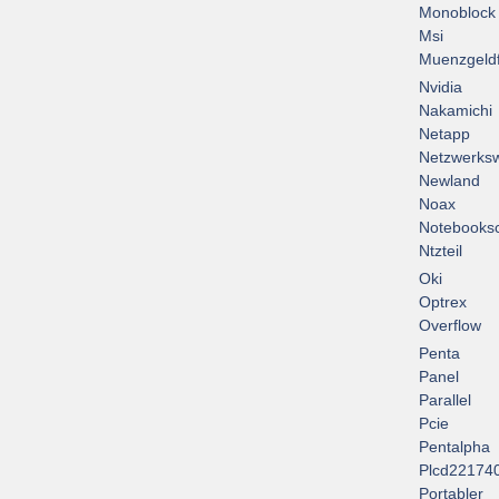
Monoblock
Msi
Muenzgeld
Nvidia
Nakamichi
Netapp
Netzwerksw
Newland
Noax
Notebooksc
Ntzteil
Oki
Optrex
Overflow
Penta
Panel
Parallel
Pcie
Pentalpha
Plcd22174
Portabler