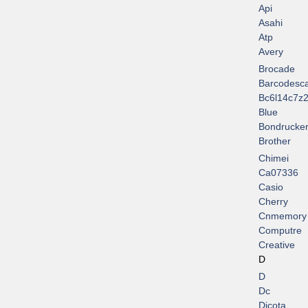
Api
Asahi
Atp
Avery
Brocade
Barcodesc
Bc6l14c7z2
Blue
Bondrucke
Brother
Chimei
Ca07336
Casio
Cherry
Cnmemory
Computre
Creative
D
D
Dc
Dicota