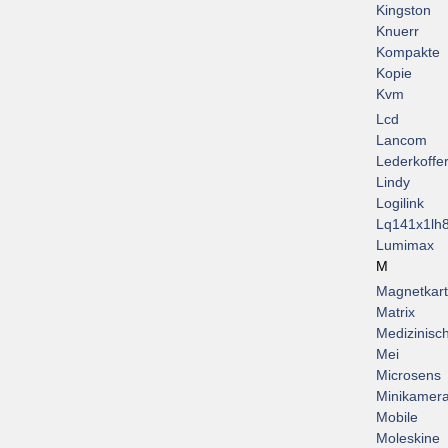
Kingston
Knuerr
Kompakte
Kopie
Kvm
Lcd
Lancom
Lederkoffe
Lindy
Logilink
Lq141x1lh
Lumimax
M
Magnetkar
Matrix
Medizinisc
Mei
Microsens
Minikamer
Mobile
Moleskine