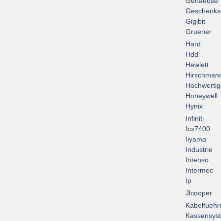
Gehaeuse
Geschenks
Gigibit
Gruener
Hard
Hdd
Hewlett
Hirschman
Hochwertig
Honeywell
Hynix
Infiniti
Icx7400
Iiyama
Industrie
Intenso
Intermec
Ip
Jlcooper
Kabelfuehr
Kassensys