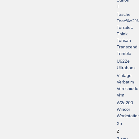
Sunon
T
Tasche
Teac%e2%
Terratec
Think
Torisan
Transcend
Trimble
U622e
Ultrabook
Vintage
Verbatim
Verschiede
Vrm
W2e200
Wincor
Workstatio
Xp
Z