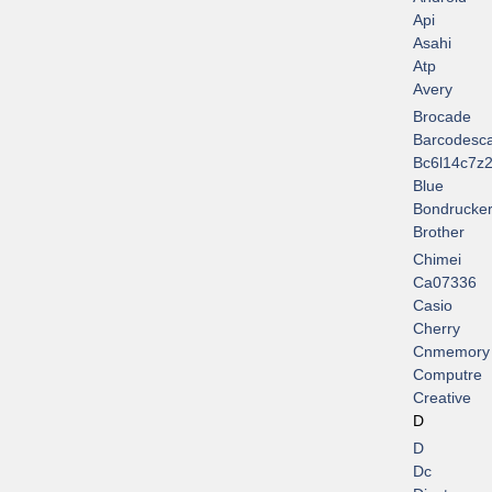
Api
Asahi
Atp
Avery
Brocade
Barcodesc
Bc6l14c7z2
Blue
Bondrucke
Brother
Chimei
Ca07336
Casio
Cherry
Cnmemory
Computre
Creative
D
D
Dc