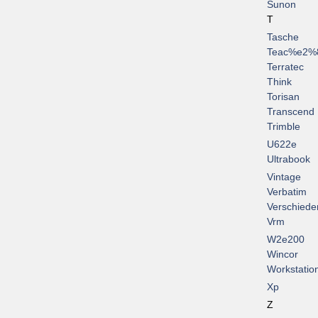
Sunon
T
Tasche
Teac%e2%
Terratec
Think
Torisan
Transcend
Trimble
U622e
Ultrabook
Vintage
Verbatim
Verschiede
Vrm
W2e200
Wincor
Workstatio
Xp
Z