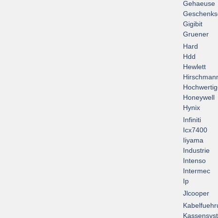
Gehaeuse
Geschenks
Gigibit
Gruener
Hard
Hdd
Hewlett
Hirschman
Hochwertig
Honeywell
Hynix
Infiniti
Icx7400
Iiyama
Industrie
Intenso
Intermec
Ip
Jlcooper
Kabelfuehr
Kassensys