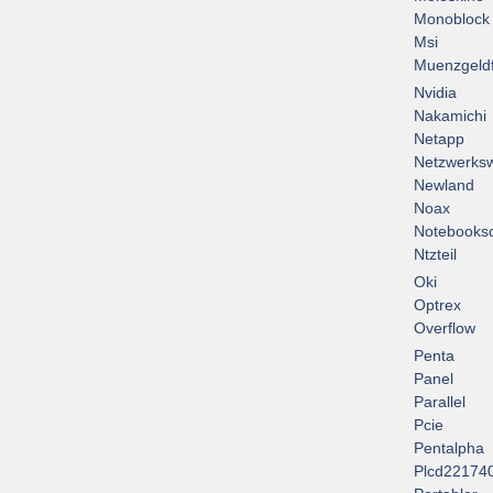
Monoblock
Msi
Muenzgeld
Nvidia
Nakamichi
Netapp
Netzwerksw
Newland
Noax
Notebooksc
Ntzteil
Oki
Optrex
Overflow
Penta
Panel
Parallel
Pcie
Pentalpha
Plcd22174