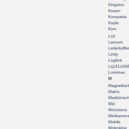
Kingston
Knuerr
Kompakte
Kopie
Kvm
Lcd
Lancom
Lederkoffe
Lindy
Logilink
Lq141x1lh
Lumimax
M
Magnetkar
Matrix
Medizinisc
Mei
Microsens
Minikamer
Mobile
Moleskine