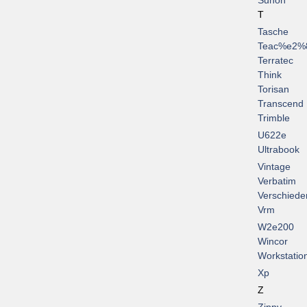
Sunon
T
Tasche
Teac%e2%
Terratec
Think
Torisan
Transcend
Trimble
U622e
Ultrabook
Vintage
Verbatim
Verschiede
Vrm
W2e200
Wincor
Workstatio
Xp
Z