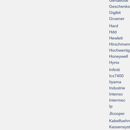
Gehaeuse
Geschenks
Gigibit
Gruener
Hard
Hdd
Hewlett
Hirschman
Hochwertig
Honeywell
Hynix
Infiniti
Icx7400
Iiyama
Industrie
Intenso
Intermec
Ip
Jlcooper
Kabelfuehr
Kassensys