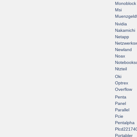
Monoblock
Msi
Muenzgeld
Nvidia
Nakamichi
Netapp
Netzwerksw
Newland
Noax
Notebooksc
Ntzteil
Oki
Optrex
Overflow
Penta
Panel
Parallel
Pcie
Pentalpha
Plcd22174
Portabler