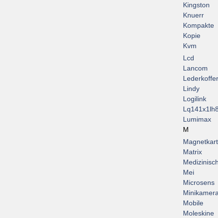
Kingston
Knuerr
Kompakte
Kopie
Kvm
Lcd
Lancom
Lederkoffe
Lindy
Logilink
Lq141x1lh
Lumimax
M
Magnetkar
Matrix
Medizinisc
Mei
Microsens
Minikamer
Mobile
Moleskine