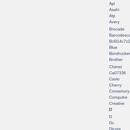
Api
Asahi
Atp
Avery
Brocade
Barcodesc
Bc6l14c7z2
Blue
Bondrucke
Brother
Chimei
Ca07336
Casio
Cherry
Cnmemory
Computre
Creative
D
D
Dc
Dicota