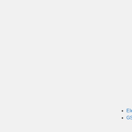
El
GS