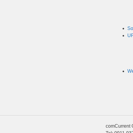
So
UP
We
comCurrent