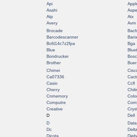
Api
Appl
Asahi
Asp
Atp
Atx
Avery
Avm
Brocade
Bac
Barcodescanner
Bari
Bc6l14c7z2fpa
Bga
Blue
Blue
Bondrucker
Bos
Brother
Buer
Chimei
Cisc
Ca07336
Cact
Casio
Ccfl
Cherry
Chili
Cnmemory
Colo
Computre
Comt
Creative
Crys
D
Dell
D
Data
Dc
Delt
Dicota
Dieb