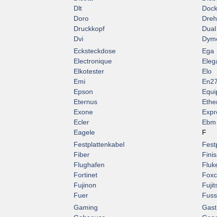
Dlt
Dock
Doro
Dreht
Druckkopf
Dual
Dvi
Dym
Ecksteckdose
Ega
Electronique
Eleg
Elkotester
Elo
Emi
En2
Epson
Equi
Eternus
Ethe
Exone
Expr
Ecler
Ebm
Eagele
F
Festplattenkabel
Fest
Fiber
Finis
Flughafen
Fluk
Fortinet
Fox
Fujinon
Fujit
Fuer
Fuss
Gaming
Gast