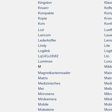
Kingston
Klas
Knuerr
Koff
Kompakte
Komp
Kopie
Kron
Kvm
Konf
Lcd
Luef
Lancom
Laue
Lederkoffer
Len
Lindy
Lite
Logilink
Logi
Lq141x1lh82
Lto
Lumimax
Luxu
M
Mild
Magnetkartenreader
Main
Matrix
Matr
Medizinisches
Medi
Mei
Mell
Microsens
Mikr
Minikamera
Mitsi
Mobile
Mobi
Moleskine
Moni