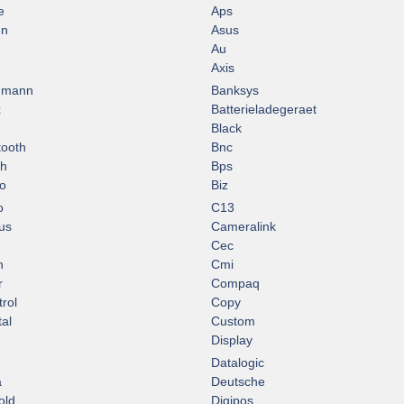
e
Aps
en
Asus
Au
Axis
hmann
Banksys
x
Batterieladegeraet
Black
tooth
Bnc
ch
Bps
o
Biz
o
C13
us
Cameralink
Cec
n
Cmi
r
Compaq
rol
Copy
tal
Custom
Display
Datalogic
a
Deutsche
old
Digipos