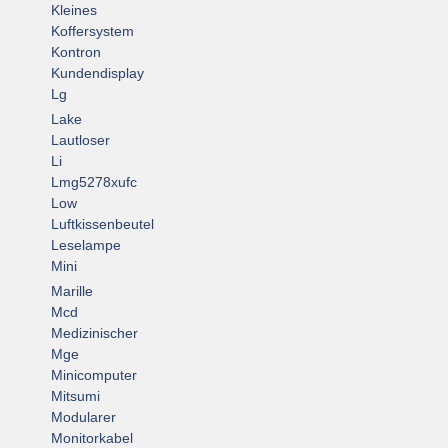
Kleines
Koffersystem
Kontron
Kundendisplay
Lg
Lake
Lautloser
Li
Lmg5278xufc
Low
Luftkissenbeutel
Leselampe
Mini
Marille
Mcd
Medizinischer
Mge
Minicomputer
Mitsumi
Modularer
Monitorkabel