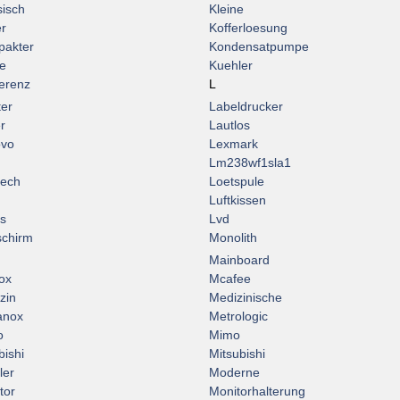
sisch
Kleine
er
Kofferloesung
akter
Kondensatpumpe
e
Kuehler
erenz
L
ter
Labeldrucker
r
Lautlos
ovo
Lexmark
Lm238wf1sla1
tech
Loetspule
Luftkissen
s
Lvd
schirm
Monolith
Mainboard
ox
Mcafee
zin
Medizinische
anox
Metrologic
o
Mimo
bishi
Mitsubishi
ler
Moderne
tor
Monitorhalterung