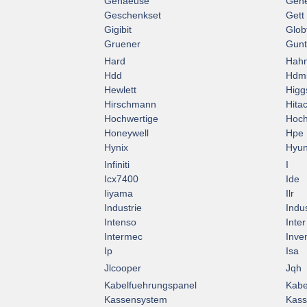
Gehaeuse
Gene
Geschenkset
Gett
Gigibit
Glob
Gruener
Gun
Hard
Hah
Hdd
Hdm
Hewlett
Higg
Hirschmann
Hitac
Hochwertige
Hoch
Honeywell
Hpe
Hynix
Hyun
Infiniti
I
Icx7400
Ide
Iiyama
Ilr
Industrie
Indus
Intenso
Inter
Intermec
Inve
Ip
Isa
Jlcooper
Jqh
Kabelfuehrungspanel
Kabe
Kassensystem
Kass