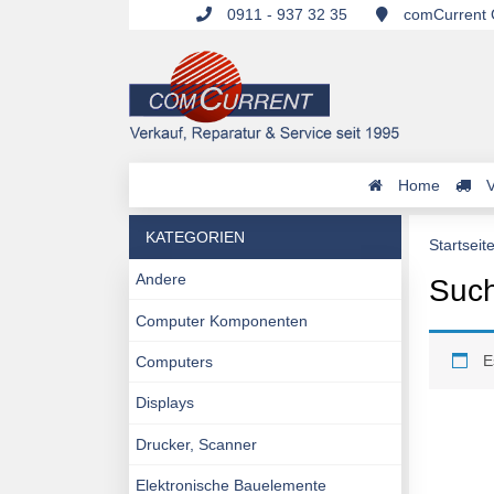
0911 - 937 32 35
comCurrent G
Home
V
KATEGORIEN
Startseit
Andere
Such
Computer Komponenten
E
Computers
Displays
Drucker, Scanner
Elektronische Bauelemente