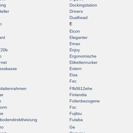
ing
Dockingstation
eller
Drivers
Dualhead
o
E
Eicon
ant
Eleganter
Emax
720b
Enjoy
p
Ergonomische
rnet
Etikettenrucker
esskasse
Extern
Eisa
Fec
plattenrahmen
Ffb0612ehe
ar
Finlandia
e
Folienbezogene
conn
Fsc
se
Fujitsu
bodendirektheizung
Futaba
ro
Ge