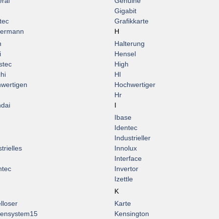
ral
Genuine
Gigabit
tec
Grafikkarte
termann
H
n
Halterung
i
Hensel
stec
High
hi
Hl
wertigen
Hochwertiger
Hr
dai
I
Ibase
Identec
Industrieller
trielles
Innolux
Interface
ntec
Invertor
Izettle
K
lloser
Karte
ensystem15
Kensington