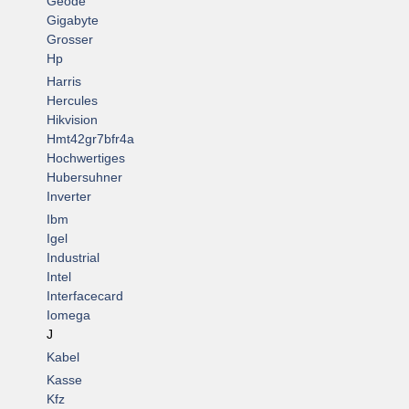
Geode
Gigabyte
Grosser
Hp
Harris
Hercules
Hikvision
Hmt42gr7bfr4a
Hochwertiges
Hubersuhner
Inverter
Ibm
Igel
Industrial
Intel
Interfacecard
Iomega
J
Kabel
Kasse
Kfz