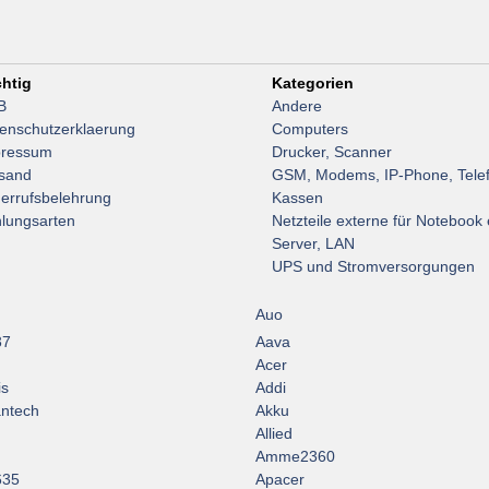
htig
Kategorien
B
Andere
enschutzerklaerung
Computers
pressum
Drucker, Scanner
sand
GSM, Modems, IP-Phone, Tele
errufsbelehrung
Kassen
lungsarten
Netzteile externe für Notebook 
Server, LAN
UPS und Stromversorgungen
Auo
37
Aava
Acer
is
Addi
ntech
Akku
Allied
Amme2360
635
Apacer