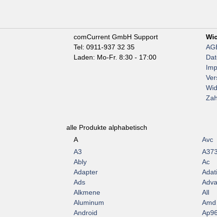
comCurrent GmbH Support
Wic
Tel: 0911-937 32 35
AG
Laden: Mo-Fr. 8:30 - 17:00
Dat
Im
Ver
Wid
Zah
alle Produkte alphabetisch
A
Avc
A3
A37
Ably
Ac
Adapter
Adat
Ads
Adva
Alkmene
All
Aluminum
Amd
Android
Ap9