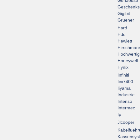
Gehaeuse
Geschenks
Gigibit
Gruener
Hard
Hdd
Hewlett
Hirschman
Hochwertig
Honeywell
Hynix
Infiniti
Icx7400
Iiyama
Industrie
Intenso
Intermec
Ip
Jlcooper
Kabelfuehr
Kassensys