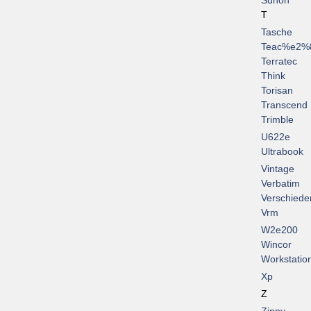
Sunon
T
Tasche
Teac%e2%
Terratec
Think
Torisan
Transcend
Trimble
U622e
Ultrabook
Vintage
Verbatim
Verschiede
Vrm
W2e200
Wincor
Workstatio
Xp
Z