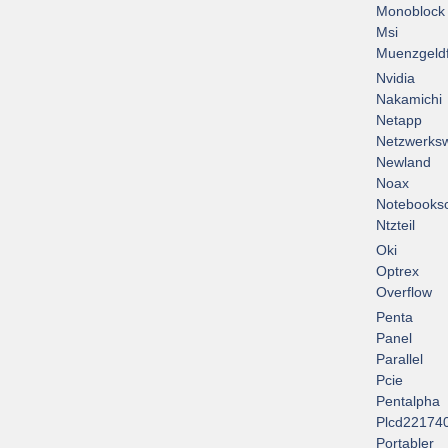
Monoblock
Msi
Muenzgeld
Nvidia
Nakamichi
Netapp
Netzwerksw
Newland
Noax
Notebooksc
Ntzteil
Oki
Optrex
Overflow
Penta
Panel
Parallel
Pcie
Pentalpha
Plcd22174
Portabler