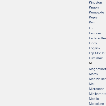
Kingston
Knuerr
Kompakte
Kopie
Kvm
Lcd
Lancom
Lederkoffe
Lindy
Logilink
Lq141x1lh
Lumimax
M
Magnetkar
Matrix
Medizinisc
Mei
Microsens
Minikamer
Mobile
Moleskine