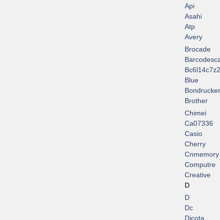
Api
Asahi
Atp
Avery
Brocade
Barcodesc
Bc6l14c7z2
Blue
Bondrucke
Brother
Chimei
Ca07336
Casio
Cherry
Cnmemory
Computre
Creative
D
D
Dc
Dicota