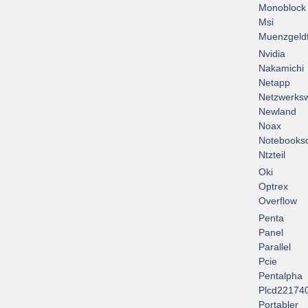
Monoblock
Msi
Muenzgeld
Nvidia
Nakamichi
Netapp
Netzwerksw
Newland
Noax
Notebooksc
Ntzteil
Oki
Optrex
Overflow
Penta
Panel
Parallel
Pcie
Pentalpha
Plcd22174
Portabler