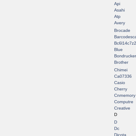
Api
Asahi
Atp
Avery
Brocade
Barcodesc
Bc6l14c7z2
Blue
Bondrucke
Brother
Chimei
Ca07336
Casio
Cherry
Cnmemory
Computre
Creative
D
D
Dc
Dicota