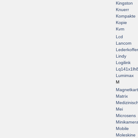
Kingston
Knuerr
Kompakte
Kopie
Kvm
Lcd
Lancom
Lederkoffe
Lindy
Logilink
Lq141x1lh
Lumimax
M
Magnetkar
Matrix
Medizinisc
Mei
Microsens
Minikamer
Mobile
Moleskine