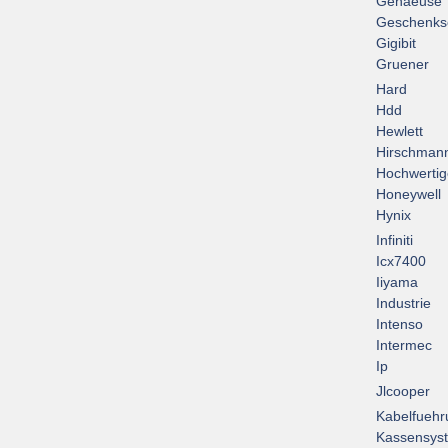
Gehaeuse
Geschenks
Gigibit
Gruener
Hard
Hdd
Hewlett
Hirschman
Hochwertig
Honeywell
Hynix
Infiniti
Icx7400
Iiyama
Industrie
Intenso
Intermec
Ip
Jlcooper
Kabelfuehr
Kassensys