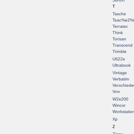
Sunon
T
Tasche
Teac%e2%
Terratec
Think
Torisan
Transcend
Trimble
U622e
Ultrabook
Vintage
Verbatim
Verschiede
Vrm
W2e200
Wincor
Workstatio
Xp
Z