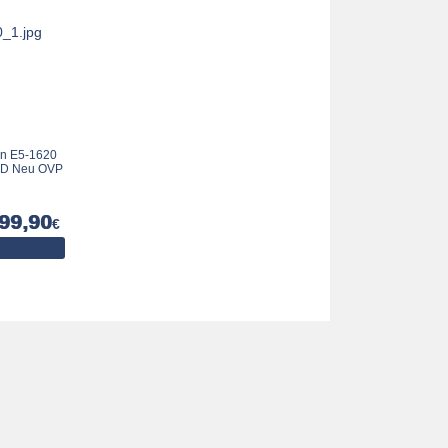
n E5-1620
ID Neu OVP
99,90
€