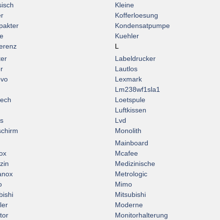
sisch
Kleine
er
Kofferloesung
akter
Kondensatpumpe
e
Kuehler
erenz
L
ter
Labeldrucker
r
Lautlos
ovo
Lexmark
Lm238wf1sla1
tech
Loetspule
Luftkissen
s
Lvd
schirm
Monolith
Mainboard
ox
Mcafee
zin
Medizinische
anox
Metrologic
o
Mimo
bishi
Mitsubishi
ler
Moderne
tor
Monitorhalterung