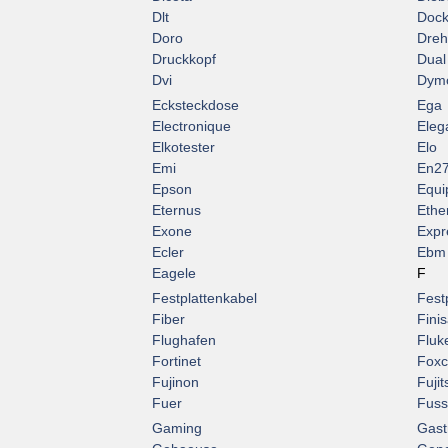
Dlt
Dock
Doro
Dreht
Druckkopf
Dual
Dvi
Dym
Ecksteckdose
Ega
Electronique
Eleg
Elkotester
Elo
Emi
En2
Epson
Equi
Eternus
Ethe
Exone
Expr
Ecler
Ebm
Eagele
F
Festplattenkabel
Fest
Fiber
Finis
Flughafen
Fluk
Fortinet
Fox
Fujinon
Fujit
Fuer
Fuss
Gaming
Gast