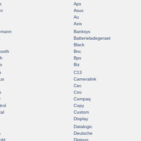
e
Aps
en
Asus
Au
Axis
hmann
Banksys
x
Batterieladegeraet
Black
tooth
Bnc
ch
Bps
o
Biz
o
C13
us
Cameralink
Cec
n
Cmi
r
Compaq
rol
Copy
tal
Custom
Display
Datalogic
a
Deutsche
old
Digipos