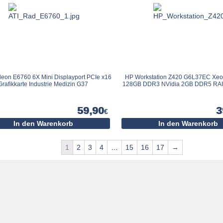
on E6760 6X Mini Displayport PCIe x16
HP Workstation Z420 G6L37EC Xeo
Grafikkarte Industrie Medizin G37
128GB DDR3 NVidia 2GB DDR5 RA
59,90
3
€
In den Warenkorb
In den Warenkorb
1
2
3
4
…
15
16
17
→