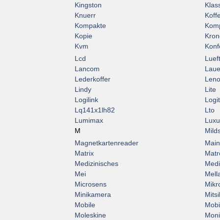
Kingston
Klas
Knuerr
Koff
Kompakte
Komp
Kopie
Kron
Kvm
Konf
Lcd
Luef
Lancom
Laue
Lederkoffer
Len
Lindy
Lite
Logilink
Logi
Lq141x1lh82
Lto
Lumimax
Luxu
M
Mild
Magnetkartenreader
Main
Matrix
Matr
Medizinisches
Medi
Mei
Mell
Microsens
Mikr
Minikamera
Mitsi
Mobile
Mobi
Moleskine
Moni