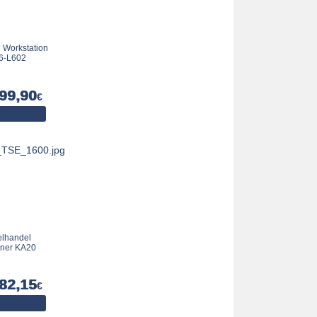
Workstation
6-L602
99,90
€
elhandel
nner KA20
82,15
€