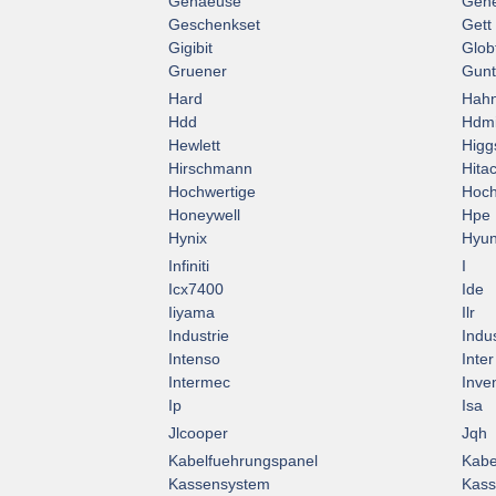
Gehaeuse
Gene
Geschenkset
Gett
Gigibit
Glob
Gruener
Gun
Hard
Hah
Hdd
Hdm
Hewlett
Higg
Hirschmann
Hitac
Hochwertige
Hoch
Honeywell
Hpe
Hynix
Hyun
Infiniti
I
Icx7400
Ide
Iiyama
Ilr
Industrie
Indus
Intenso
Inter
Intermec
Inve
Ip
Isa
Jlcooper
Jqh
Kabelfuehrungspanel
Kabe
Kassensystem
Kass