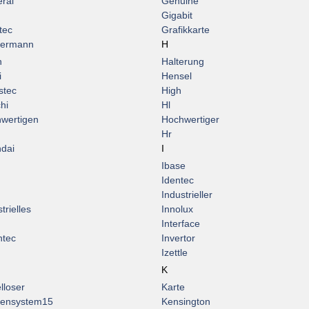
ral
Genuine
Gigabit
tec
Grafikkarte
termann
H
n
Halterung
i
Hensel
stec
High
hi
Hl
wertigen
Hochwertiger
Hr
dai
I
Ibase
Identec
Industrieller
trielles
Innolux
Interface
ntec
Invertor
Izettle
K
lloser
Karte
ensystem15
Kensington