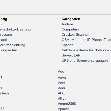
htig
Kategorien
B
Andere
enschutzerklaerung
Computers
pressum
Drucker, Scanner
sand
GSM, Modems, IP-Phone, Tele
errufsbelehrung
Kassen
lungsarten
Netzteile externe für Notebook 
Server, LAN
UPS und Stromversorgungen
Auo
37
Aava
Acer
is
Addi
ntech
Akku
Allied
Amme2360
635
Apacer