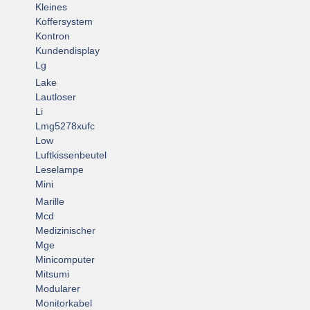
Kleines
Koffersystem
Kontron
Kundendisplay
Lg
Lake
Lautloser
Li
Lmg5278xufc
Low
Luftkissenbeutel
Leselampe
Mini
Marille
Mcd
Medizinischer
Mge
Minicomputer
Mitsumi
Modularer
Monitorkabel