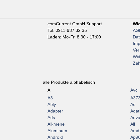
comCurrent GmbH Support
Wic
Tel: 0911-937 32 35
AG
Laden: Mo-Fr. 8:30 - 17:00
Dat
Im
Ver
Wid
Zah
alle Produkte alphabetisch
A
Avc
A3
A37
Ably
Ac
Adapter
Adat
Ads
Adva
Alkmene
All
Aluminum
Amd
Android
Ap9