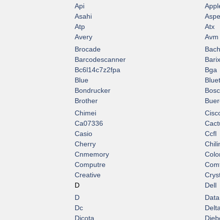
Api
Appl
Asahi
Asp
Atp
Atx
Avery
Avm
Brocade
Bac
Barcodescanner
Bari
Bc6l14c7z2fpa
Bga
Blue
Blue
Bondrucker
Bos
Brother
Buer
Chimei
Cisc
Ca07336
Cact
Casio
Ccfl
Cherry
Chili
Cnmemory
Colo
Computre
Comt
Creative
Crys
D
Dell
D
Data
Dc
Delt
Dicota
Dieb