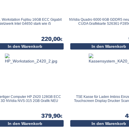
. Workstation Fujitsu 16GB ECC Gigabit
NVidia Quadro 6000 6GB GDDR5 neu 
Netzwerk Intel G4650 stark wie i5
CUDA Grafikkarte S26361-F285
220,00
€
In den Warenkorb
In den Warenkorb
rtiger Computer HP Z420 128GB ECC
TSE Kasse für Laden Imbiss Einz
3D NVidia NVS-315 2GB Grafik NEU
Touchscreen Display Drucker Sca
379,90
4
€
In den Warenkorb
In den Warenkorb