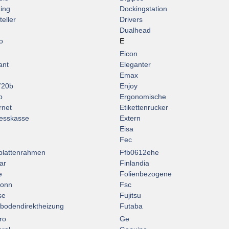
ing
Dockingstation
eller
Drivers
Dualhead
o
E
Eicon
ant
Eleganter
Emax
720b
Enjoy
p
Ergonomische
rnet
Etikettenrucker
esskasse
Extern
Eisa
Fec
plattenrahmen
Ffb0612ehe
ar
Finlandia
e
Folienbezogene
conn
Fsc
se
Fujitsu
bodendirektheizung
Futaba
ro
Ge