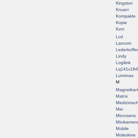
Kingston
Knuerr
Kompakte
Kopie
Kvm
Lcd
Lancom
Lederkoffe
Lindy
Logilink
Lq141x1lh
Lumimax
M
Magnetkar
Matrix
Medizinisc
Mei
Microsens
Minikamer
Mobile
Moleskine