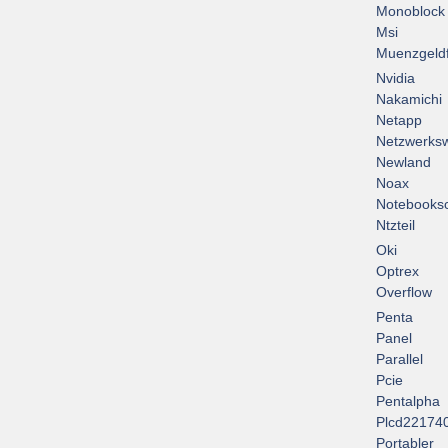
Monoblock
Msi
Muenzgeld
Nvidia
Nakamichi
Netapp
Netzwerksw
Newland
Noax
Notebooksc
Ntzteil
Oki
Optrex
Overflow
Penta
Panel
Parallel
Pcie
Pentalpha
Plcd22174
Portabler