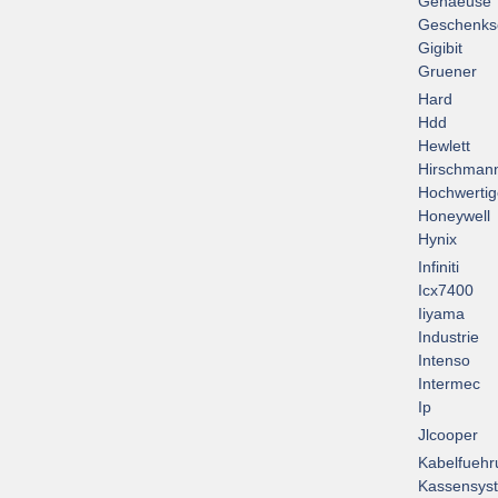
Gehaeuse
Geschenks
Gigibit
Gruener
Hard
Hdd
Hewlett
Hirschman
Hochwertig
Honeywell
Hynix
Infiniti
Icx7400
Iiyama
Industrie
Intenso
Intermec
Ip
Jlcooper
Kabelfuehr
Kassensys