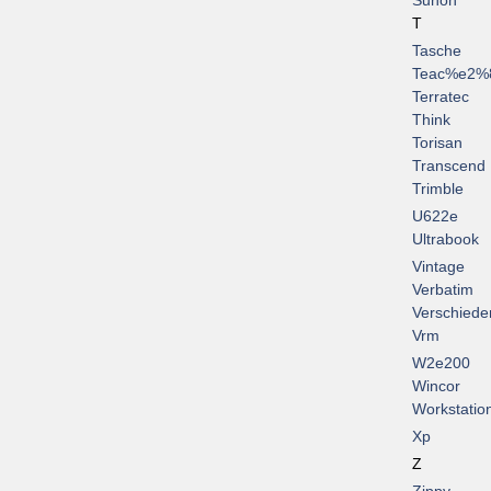
Sunon
T
Tasche
Teac%e2%
Terratec
Think
Torisan
Transcend
Trimble
U622e
Ultrabook
Vintage
Verbatim
Verschiede
Vrm
W2e200
Wincor
Workstatio
Xp
Z