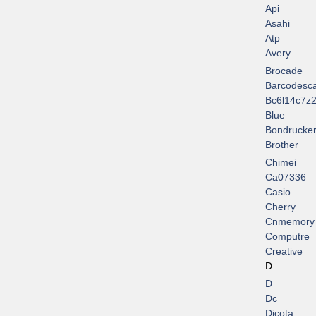
Api
Asahi
Atp
Avery
Brocade
Barcodesc
Bc6l14c7z2
Blue
Bondrucke
Brother
Chimei
Ca07336
Casio
Cherry
Cnmemory
Computre
Creative
D
D
Dc
Dicota