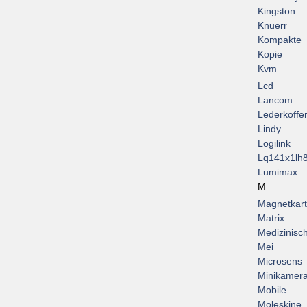
Kingston
Knuerr
Kompakte
Kopie
Kvm
Lcd
Lancom
Lederkoffe
Lindy
Logilink
Lq141x1lh
Lumimax
M
Magnetkar
Matrix
Medizinisc
Mei
Microsens
Minikamer
Mobile
Moleskine