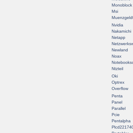
Monoblock
Msi
Muenzgeld
Nvidia
Nakamichi
Netapp
Netzwerksw
Newland
Noax
Notebooksc
Ntzteil
Oki
Optrex
Overflow
Penta
Panel
Parallel
Pcie
Pentalpha
Plcd22174