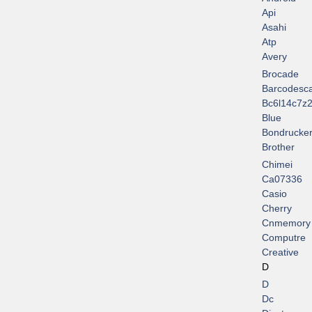
Api
Asahi
Atp
Avery
Brocade
Barcodesc
Bc6l14c7z2
Blue
Bondrucke
Brother
Chimei
Ca07336
Casio
Cherry
Cnmemory
Computre
Creative
D
D
Dc