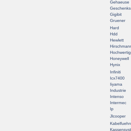
Gehaeuse
Geschenks
Gigibit
Gruener
Hard
Hdd
Hewlett
Hirschman
Hochwertig
Honeywell
Hynix
Infiniti
Icx7400
Iiyama
Industrie
Intenso
Intermec
Ip
Jlcooper
Kabelfuehr
Kassensys