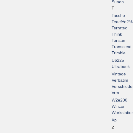
Sunon
T
Tasche
Teac%e2%
Terratec
Think
Torisan
Transcend
Trimble
U622e
Ultrabook
Vintage
Verbatim
Verschiede
Vrm
W2e200
Wincor
Workstatio
Xp
Z