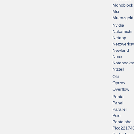
Monoblock
Msi
Muenzgeld
Nvidia
Nakamichi
Netapp
Netzwerksw
Newland
Noax
Notebooksc
Ntzteil
Oki
Optrex
Overflow
Penta
Panel
Parallel
Pcie
Pentalpha
Plcd22174