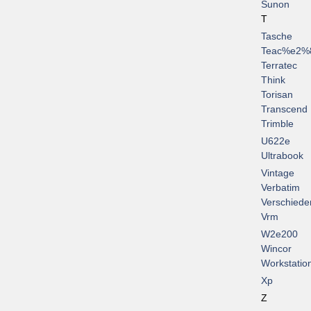
Sunon
T
Tasche
Teac%e2%
Terratec
Think
Torisan
Transcend
Trimble
U622e
Ultrabook
Vintage
Verbatim
Verschiede
Vrm
W2e200
Wincor
Workstatio
Xp
Z