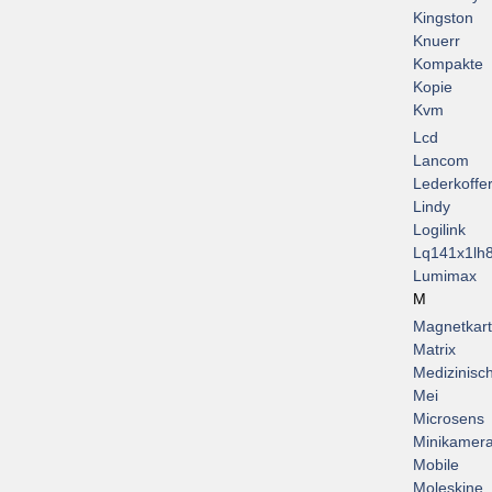
Kingston
Knuerr
Kompakte
Kopie
Kvm
Lcd
Lancom
Lederkoffe
Lindy
Logilink
Lq141x1lh
Lumimax
M
Magnetkar
Matrix
Medizinisc
Mei
Microsens
Minikamer
Mobile
Moleskine