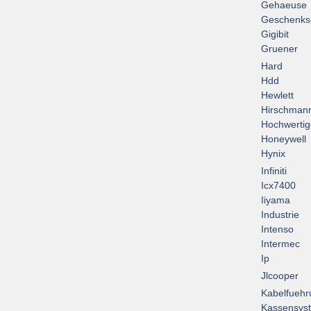
Gehaeuse
Geschenks
Gigibit
Gruener
Hard
Hdd
Hewlett
Hirschman
Hochwertig
Honeywell
Hynix
Infiniti
Icx7400
Iiyama
Industrie
Intenso
Intermec
Ip
Jlcooper
Kabelfuehr
Kassensys