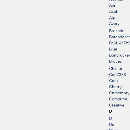
Api
Asahi
Atp
Avery
Brocade
Barcodesc
Bc6l14c7z2
Blue
Bondrucke
Brother
Chimei
Ca07336
Casio
Cherry
Cnmemory
Computre
Creative
D
D
Dc