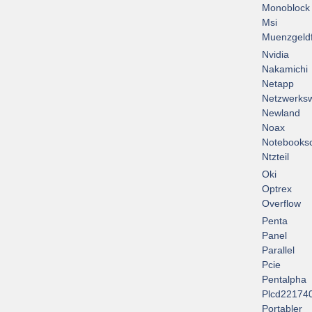
Monoblock
Msi
Muenzgeld
Nvidia
Nakamichi
Netapp
Netzwerksw
Newland
Noax
Notebooksc
Ntzteil
Oki
Optrex
Overflow
Penta
Panel
Parallel
Pcie
Pentalpha
Plcd22174
Portabler