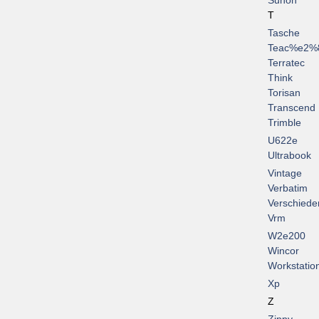
Sunon
T
Tasche
Teac%e2%
Terratec
Think
Torisan
Transcend
Trimble
U622e
Ultrabook
Vintage
Verbatim
Verschiede
Vrm
W2e200
Wincor
Workstatio
Xp
Z