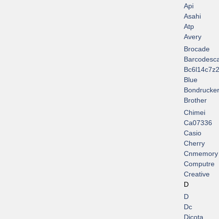
Api
Asahi
Atp
Avery
Brocade
Barcodesc
Bc6l14c7z2
Blue
Bondrucke
Brother
Chimei
Ca07336
Casio
Cherry
Cnmemory
Computre
Creative
D
D
Dc
Dicota