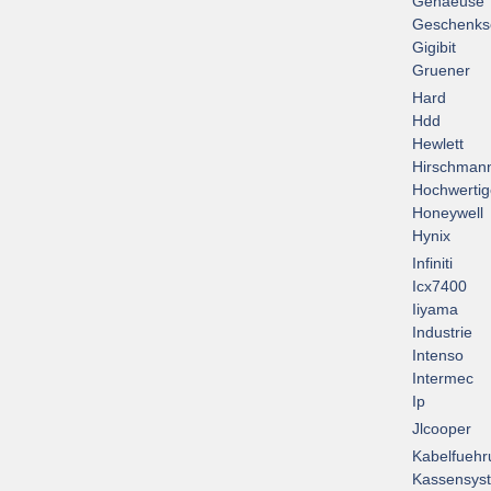
Gehaeuse
Geschenks
Gigibit
Gruener
Hard
Hdd
Hewlett
Hirschman
Hochwertig
Honeywell
Hynix
Infiniti
Icx7400
Iiyama
Industrie
Intenso
Intermec
Ip
Jlcooper
Kabelfuehr
Kassensys