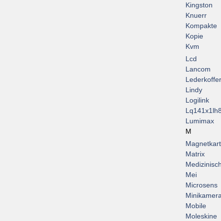
Kingston
Knuerr
Kompakte
Kopie
Kvm
Lcd
Lancom
Lederkoffe
Lindy
Logilink
Lq141x1lh
Lumimax
M
Magnetkar
Matrix
Medizinisc
Mei
Microsens
Minikamer
Mobile
Moleskine