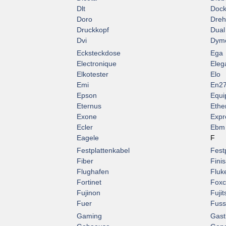
Dlt
Dock
Doro
Dreht
Druckkopf
Dual
Dvi
Dym
Ecksteckdose
Ega
Electronique
Eleg
Elkotester
Elo
Emi
En2
Epson
Equi
Eternus
Ethe
Exone
Expr
Ecler
Ebm
Eagele
F
Festplattenkabel
Fest
Fiber
Finis
Flughafen
Fluk
Fortinet
Fox
Fujinon
Fujit
Fuer
Fuss
Gaming
Gast