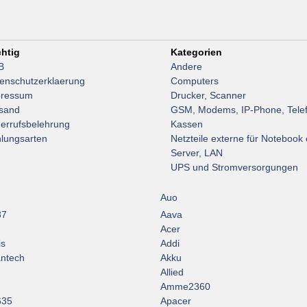
htig
Kategorien
B
Andere
enschutzerklaerung
Computers
pressum
Drucker, Scanner
sand
GSM, Modems, IP-Phone, Tele
errufsbelehrung
Kassen
lungsarten
Netzteile externe für Notebook 
Server, LAN
UPS und Stromversorgungen
Auo
37
Aava
Acer
is
Addi
ntech
Akku
Allied
Amme2360
635
Apacer