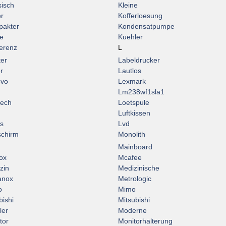
sisch
Kleine
er
Kofferloesung
akter
Kondensatpumpe
e
Kuehler
erenz
L
ter
Labeldrucker
r
Lautlos
ovo
Lexmark
Lm238wf1sla1
tech
Loetspule
Luftkissen
s
Lvd
schirm
Monolith
Mainboard
ox
Mcafee
zin
Medizinische
anox
Metrologic
o
Mimo
bishi
Mitsubishi
ler
Moderne
tor
Monitorhalterung