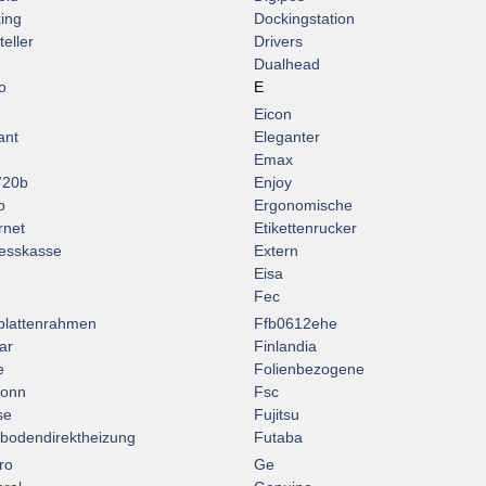
ing
Dockingstation
eller
Drivers
Dualhead
o
E
Eicon
ant
Eleganter
Emax
720b
Enjoy
p
Ergonomische
rnet
Etikettenrucker
esskasse
Extern
Eisa
Fec
plattenrahmen
Ffb0612ehe
ar
Finlandia
e
Folienbezogene
conn
Fsc
se
Fujitsu
bodendirektheizung
Futaba
ro
Ge