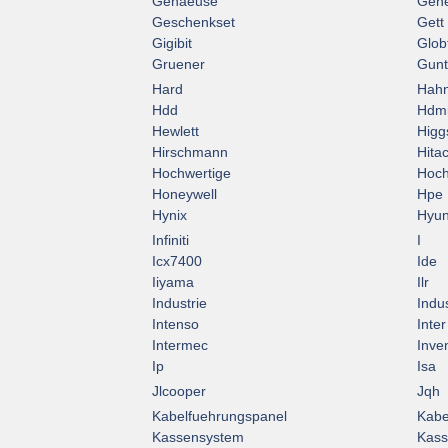
Gehaeuse
Gene
Geschenkset
Gett
Gigibit
Glob
Gruener
Gun
Hard
Hah
Hdd
Hdm
Hewlett
Higg
Hirschmann
Hitac
Hochwertige
Hoch
Honeywell
Hpe
Hynix
Hyun
Infiniti
I
Icx7400
Ide
Iiyama
Ilr
Industrie
Indus
Intenso
Inter
Intermec
Inve
Ip
Isa
Jlcooper
Jqh
Kabelfuehrungspanel
Kabe
Kassensystem
Kass