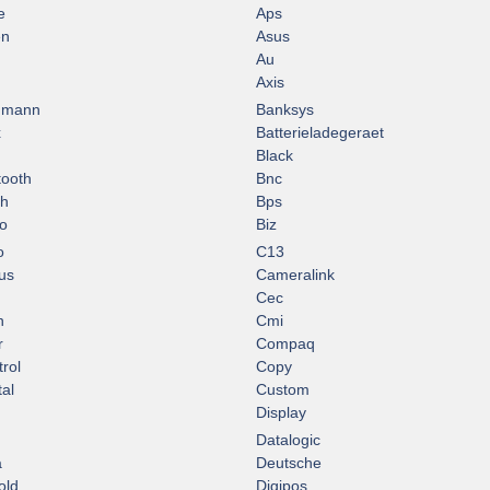
e
Aps
en
Asus
Au
Axis
hmann
Banksys
x
Batterieladegeraet
Black
tooth
Bnc
ch
Bps
o
Biz
o
C13
us
Cameralink
Cec
n
Cmi
r
Compaq
rol
Copy
tal
Custom
Display
Datalogic
a
Deutsche
old
Digipos