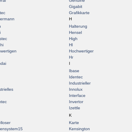
ral
Genuine
Gigabit
tec
Grafikkarte
termann
H
n
Halterung
i
Hensel
stec
High
hi
Hl
wertigen
Hochwertiger
Hr
dai
I
Ibase
Identec
Industrieller
trielles
Innolux
Interface
ntec
Invertor
Izettle
K
lloser
Karte
ensystem15
Kensington