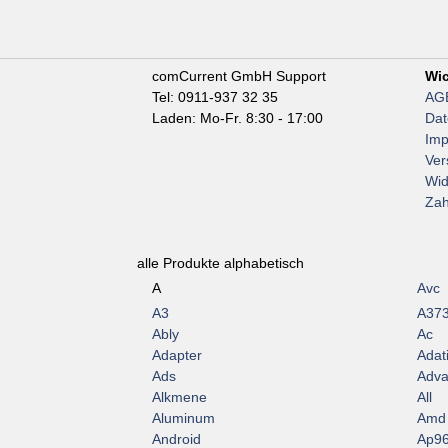
comCurrent GmbH Support
Wic
Tel: 0911-937 32 35
AG
Laden: Mo-Fr. 8:30 - 17:00
Dat
Im
Ver
Wid
Zah
alle Produkte alphabetisch
A
Avc
A3
A37
Ably
Ac
Adapter
Adat
Ads
Adva
Alkmene
All
Aluminum
Amd
Android
Ap9