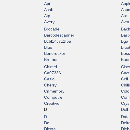
Api
Appl
Asahi
Asp
Atp
Atx
Avery
Avm
Brocade
Bac
Barcodescanner
Bari
Bc6l14c7z2fpa
Bga
Blue
Blue
Bondrucker
Bos
Brother
Buer
Chimei
Cisc
Ca07336
Cact
Casio
Ccfl
Cherry
Chili
Cnmemory
Colo
Computre
Comt
Creative
Crys
D
Dell
D
Data
Dc
Delt
Dicota
Dieb