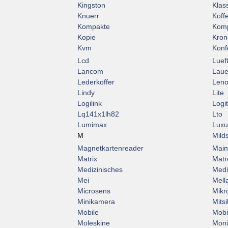
Kingston
Klas
Knuerr
Koff
Kompakte
Komp
Kopie
Kron
Kvm
Konf
Lcd
Luef
Lancom
Laue
Lederkoffer
Len
Lindy
Lite
Logilink
Logi
Lq141x1lh82
Lto
Lumimax
Luxu
M
Mild
Magnetkartenreader
Main
Matrix
Matr
Medizinisches
Medi
Mei
Mell
Microsens
Mikr
Minikamera
Mitsi
Mobile
Mobi
Moleskine
Moni