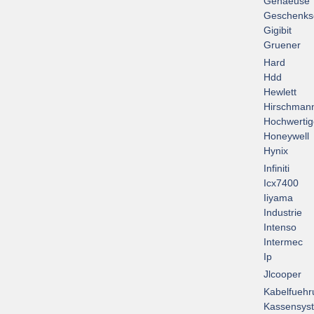
Gehaeuse
Geschenks
Gigibit
Gruener
Hard
Hdd
Hewlett
Hirschman
Hochwertig
Honeywell
Hynix
Infiniti
Icx7400
Iiyama
Industrie
Intenso
Intermec
Ip
Jlcooper
Kabelfuehr
Kassensys