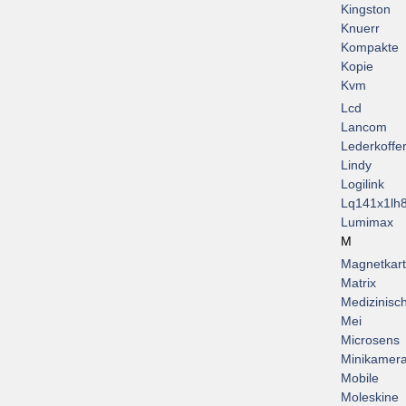
Kingston
Knuerr
Kompakte
Kopie
Kvm
Lcd
Lancom
Lederkoffe
Lindy
Logilink
Lq141x1lh
Lumimax
M
Magnetkar
Matrix
Medizinisc
Mei
Microsens
Minikamer
Mobile
Moleskine