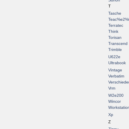
Sunon
T
Tasche
Teac%e2%
Terratec
Think
Torisan
Transcend
Trimble
U622e
Ultrabook
Vintage
Verbatim
Verschiede
Vrm
W2e200
Wincor
Workstatio
Xp
Z