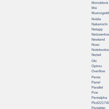
Monoblock
Msi
Muenzgeld
Nvidia
Nakamichi
Netapp
Netzwerksw
Newland
Noax
Notebooksc
Ntzteil
Oki
Optrex
Overflow
Penta
Panel
Parallel
Pcie
Pentalpha
Plcd22174
Portabler