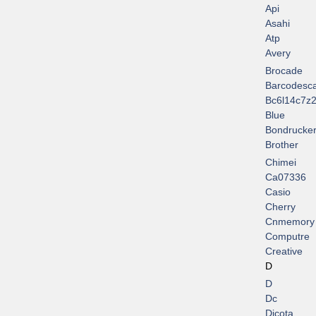
Api
Asahi
Atp
Avery
Brocade
Barcodesc
Bc6l14c7z2
Blue
Bondrucke
Brother
Chimei
Ca07336
Casio
Cherry
Cnmemory
Computre
Creative
D
D
Dc
Dicota