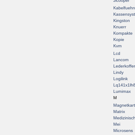
Jlcooper
Kabelfuehr
Kassensys
Kingston
Knuerr
Kompakte
Kopie
Kvm
Lcd
Lancom
Lederkoffe
Lindy
Logilink
Lq141x1lh
Lumimax
M
Magnetkar
Matrix
Medizinisc
Mei
Microsens