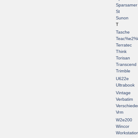
Sparsamer
St
Sunon
T
Tasche
Teac%e2%
Terratec
Think
Torisan
Transcend
Trimble
U622e
Ultrabook
Vintage
Verbatim
Verschiede
Vrm
W2e200
Wincor
Workstatio