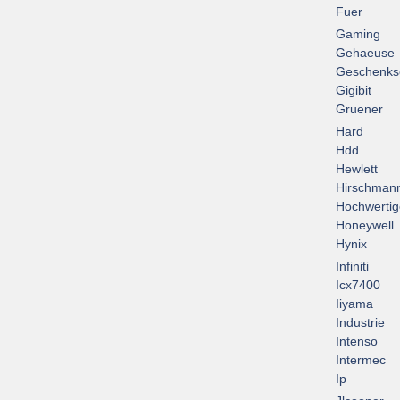
Fuer
Gaming
Gehaeuse
Geschenks
Gigibit
Gruener
Hard
Hdd
Hewlett
Hirschman
Hochwertig
Honeywell
Hynix
Infiniti
Icx7400
Iiyama
Industrie
Intenso
Intermec
Ip