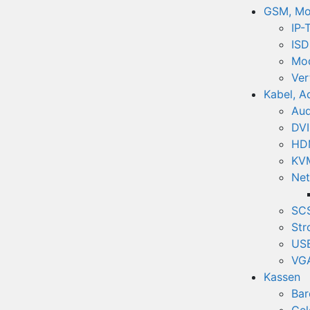
GSM, Mod
IP-
ISD
Mo
Ver
Kabel, A
Aud
DVI
HDM
KV
Net
SCS
Str
USB
VGA
Kassen
Bar