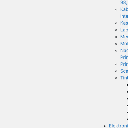
98,
Kab
Int
Kas
Lab
Med
Mob
Nad
Pri
Pri
Sca
Tin
Elektron