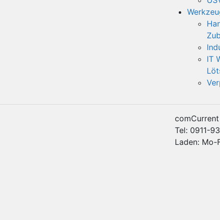
USV
Werkzeu
Han
Zub
Ind
IT 
Löt
Ver
comCurren
Tel: 0911-9
Laden: Mo-Fr