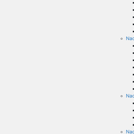
Na
Nac
Nac