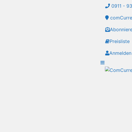
0911 - 9
comCurren
Abonnier
Preisliste
Anmelden 