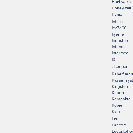
Hochwertig
Honeywell
Hynix
Infiniti
Icx7400
Iiyama
Industrie
Intenso
Intermec
Ip
Jlcooper
Kabelfuehr
Kassensys
Kingston
Knuerr
Kompakte
Kopie
Kvm
Lcd
Lancom
Lederkoffe