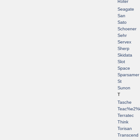
Roter
Seagate
San
Sato
Schoener
Sehr
Servex
Sherp
Skidata
Slot
Space
Sparsamer
St
Sunon
T
Tasche
Teac%e2%
Terratec
Think
Torisan
Transcend