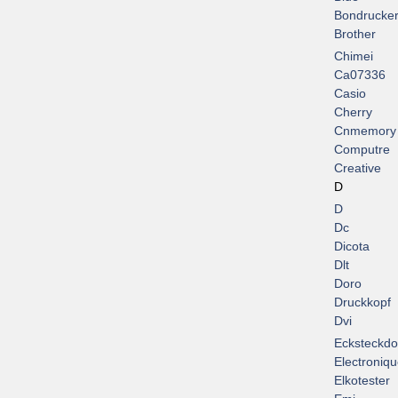
Bondrucke
Brother
Chimei
Ca07336
Casio
Cherry
Cnmemory
Computre
Creative
D
D
Dc
Dicota
Dlt
Doro
Druckkopf
Dvi
Ecksteckd
Electroniq
Elkotester