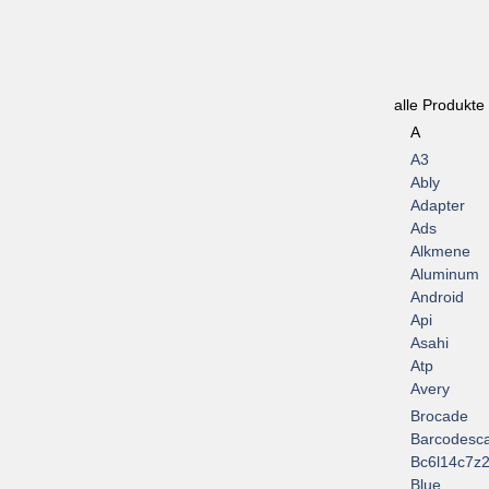
alle Produkte
A
A3
Ably
Adapter
Ads
Alkmene
Aluminum
Android
Api
Asahi
Atp
Avery
Brocade
Barcodesc
Bc6l14c7z2
Blue