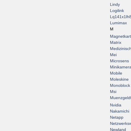
Lindy
Logilink
Lq141x1lh
Lumimax
M
Magnetkar
Matrix
Medizinisc
Mei
Microsens
Minikamer
Mobile
Moleskine
Monoblock
Msi
Muenzgeld
Nvidia
Nakamichi
Netapp
Netzwerksw
Newland