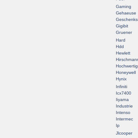
Gaming
Gehaeuse
Geschenks
Gigibit
Gruener
Hard
Hdd
Hewlett
Hirschman
Hochwertig
Honeywell
Hynix
Infiniti
Icx7400
Iiyama
Industrie
Intenso
Intermec
Ip
Jlcooper