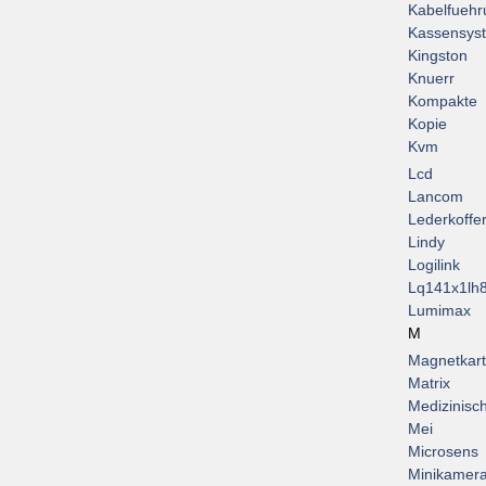
Kabelfuehr
Kassensys
Kingston
Knuerr
Kompakte
Kopie
Kvm
Lcd
Lancom
Lederkoffe
Lindy
Logilink
Lq141x1lh
Lumimax
M
Magnetkar
Matrix
Medizinisc
Mei
Microsens
Minikamer