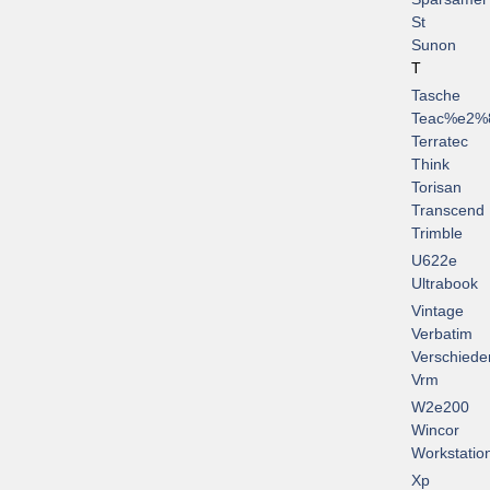
St
Sunon
T
Tasche
Teac%e2%
Terratec
Think
Torisan
Transcend
Trimble
U622e
Ultrabook
Vintage
Verbatim
Verschiede
Vrm
W2e200
Wincor
Workstatio
Xp