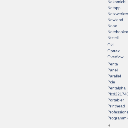
Nakamichi
Netapp
Netzwerksw
Newland
Noax
Notebooksc
Ntzteil
Oki
Optrex
Overflow
Penta
Panel
Parallel
Pcie
Pentalpha
Plcd22174
Portabler
Printhead
Professione
Programmi
R