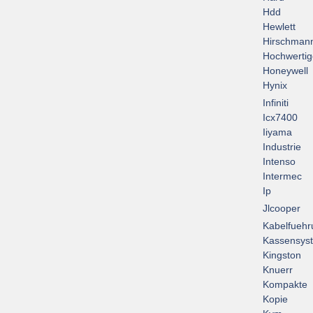
Hdd
Hewlett
Hirschman
Hochwertig
Honeywell
Hynix
Infiniti
Icx7400
Iiyama
Industrie
Intenso
Intermec
Ip
Jlcooper
Kabelfuehr
Kassensys
Kingston
Knuerr
Kompakte
Kopie