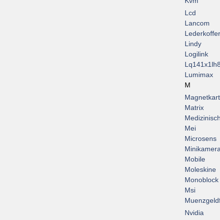
Kvm
Lcd
Lancom
Lederkoffe
Lindy
Logilink
Lq141x1lh
Lumimax
M
Magnetkar
Matrix
Medizinisc
Mei
Microsens
Minikamer
Mobile
Moleskine
Monoblock
Msi
Muenzgeld
Nvidia