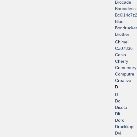
Brocade
Barcodesc
Bc6l14c7z2
Blue
Bondrucke
Brother
Chimei
Ca07336
Casio
Cherry
Cnmemory
Computre
Creative
D
D
Dc
Dicota
Dlt
Doro
Druckkopf
Dvi