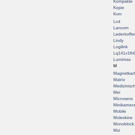
Kompakte
Kopie
Kvm
Lcd
Lancom
Lederkoffe
Lindy
Logilink
Lq141x1lh
Lumimax
M
Magnetkar
Matrix
Medizinisc
Mei
Microsens
Minikamer
Mobile
Moleskine
Monoblock
Msi