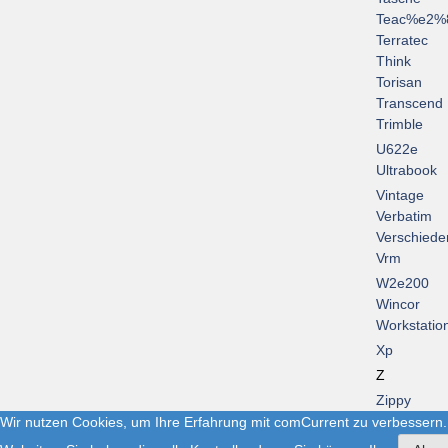
Teac%e2%
Terratec
Think
Torisan
Transcend
Trimble
U622e
Ultrabook
Vintage
Verbatim
Verschiede
Vrm
W2e200
Wincor
Workstatio
Xp
Z
Zippy
Wir nutzen Cookies, um Ihre Erfahrung mit comCurrent zu verbessern.