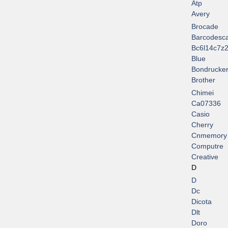
Atp
Avery
Brocade
Barcodesc
Bc6l14c7z2
Blue
Bondrucke
Brother
Chimei
Ca07336
Casio
Cherry
Cnmemory
Computre
Creative
D
D
Dc
Dicota
Dlt
Doro