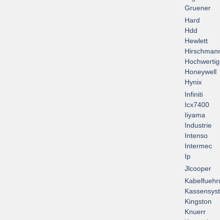
Gruener
Hard
Hdd
Hewlett
Hirschman
Hochwertig
Honeywell
Hynix
Infiniti
Icx7400
Iiyama
Industrie
Intenso
Intermec
Ip
Jlcooper
Kabelfuehr
Kassensys
Kingston
Knuerr