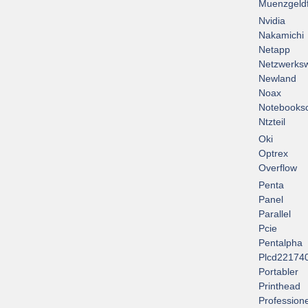
Muenzgeld
Nvidia
Nakamichi
Netapp
Netzwerksw
Newland
Noax
Notebooksc
Ntzteil
Oki
Optrex
Overflow
Penta
Panel
Parallel
Pcie
Pentalpha
Plcd22174
Portabler
Printhead
Professione