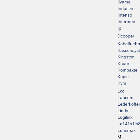
Iiyama
Industrie
Intenso
Intermec
Ip
Jlcooper
Kabelfuehr
Kassensys
Kingston
Knuerr
Kompakte
Kopie
Kvm
Lcd
Lancom
Lederkoffe
Lindy
Logilink
Lq141x1lh
Lumimax
M