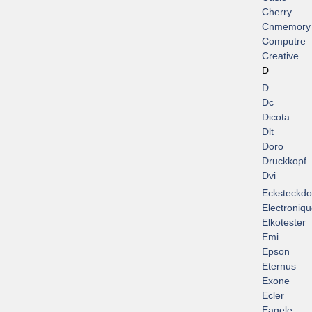
Cherry
Cnmemory
Computre
Creative
D
D
Dc
Dicota
Dlt
Doro
Druckkopf
Dvi
Ecksteckd
Electroniq
Elkotester
Emi
Epson
Eternus
Exone
Ecler
Eagele