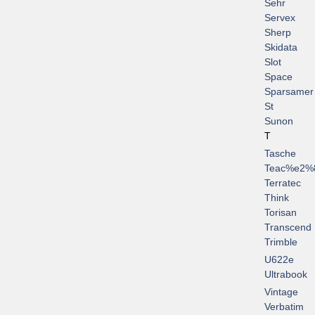
Sehr
Servex
Sherp
Skidata
Slot
Space
Sparsamer
St
Sunon
T
Tasche
Teac%e2%
Terratec
Think
Torisan
Transcend
Trimble
U622e
Ultrabook
Vintage
Verbatim