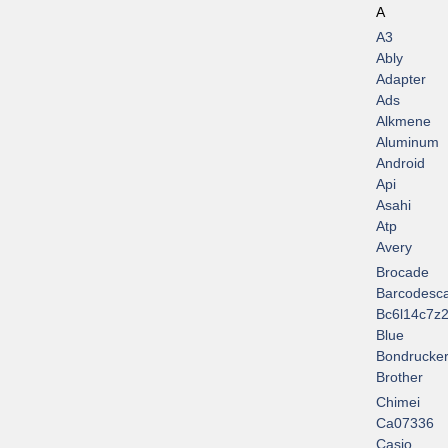
A
A3
Ably
Adapter
Ads
Alkmene
Aluminum
Android
Api
Asahi
Atp
Avery
Brocade
Barcodesc
Bc6l14c7z2
Blue
Bondrucke
Brother
Chimei
Ca07336
Casio