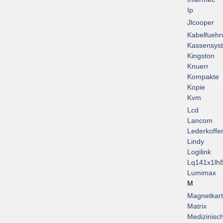
Ip
Jlcooper
Kabelfuehr
Kassensys
Kingston
Knuerr
Kompakte
Kopie
Kvm
Lcd
Lancom
Lederkoffe
Lindy
Logilink
Lq141x1lh
Lumimax
M
Magnetkar
Matrix
Medizinisc