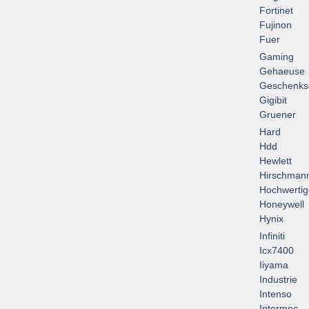
Fortinet
Fujinon
Fuer
Gaming
Gehaeuse
Geschenks
Gigibit
Gruener
Hard
Hdd
Hewlett
Hirschman
Hochwertig
Honeywell
Hynix
Infiniti
Icx7400
Iiyama
Industrie
Intenso
Intermec