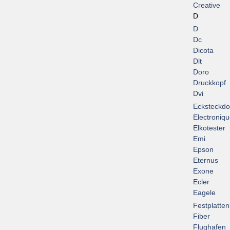
Creative
D
D
Dc
Dicota
Dlt
Doro
Druckkopf
Dvi
Ecksteckd
Electroniq
Elkotester
Emi
Epson
Eternus
Exone
Ecler
Eagele
Festplatte
Fiber
Flughafen