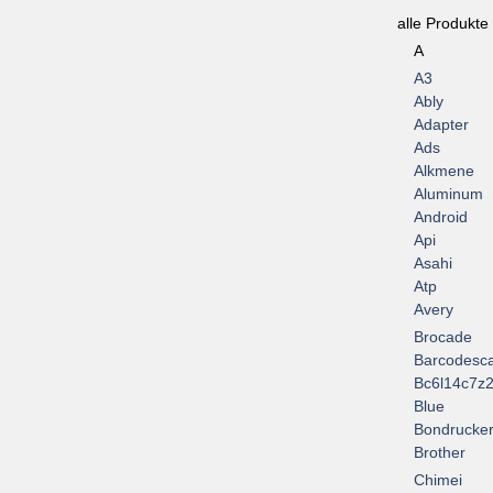
alle Produkte
A
A3
Ably
Adapter
Ads
Alkmene
Aluminum
Android
Api
Asahi
Atp
Avery
Brocade
Barcodesc
Bc6l14c7z2
Blue
Bondrucke
Brother
Chimei