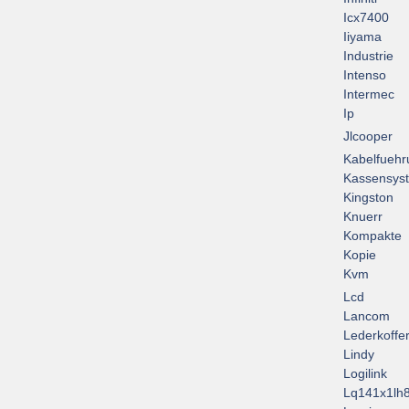
Icx7400
Iiyama
Industrie
Intenso
Intermec
Ip
Jlcooper
Kabelfuehr
Kassensys
Kingston
Knuerr
Kompakte
Kopie
Kvm
Lcd
Lancom
Lederkoffe
Lindy
Logilink
Lq141x1lh