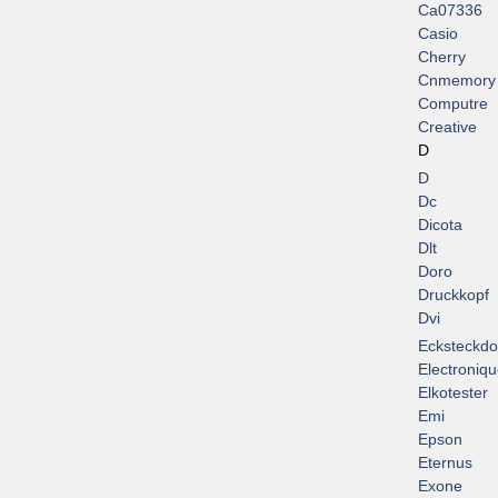
Ca07336
Casio
Cherry
Cnmemory
Computre
Creative
D
D
Dc
Dicota
Dlt
Doro
Druckkopf
Dvi
Ecksteckd
Electroniq
Elkotester
Emi
Epson
Eternus
Exone